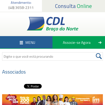
Atendimento:
Consulta
Online
(48) 3658-2311
Página Inicial
Institucional
Serviços
MENU
Associe-se Agora
Associados
Empregos
Notícias
Associados
Fale Conosco
Associe-se Agora