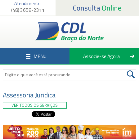
Atendimento:
Consulta
Online
(48) 3658-2311
Página Inicial
Institucional
Serviços
MENU
Associe-se Agora
Associados
Empregos
Notícias
Assessoria Juridica
VER TODOS OS SERVIÇOS
Fale Conosco
Associe-se Agora