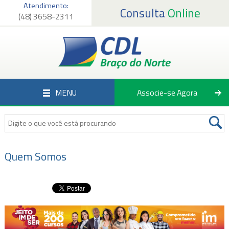
Atendimento:
Consulta
Online
(48) 3658-2311
Página Inicial
Institucional
Serviços
MENU
Associe-se Agora
Associados
Empregos
Notícias
Quem Somos
Fale Conosco
Associe-se Agora