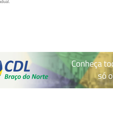
adual.