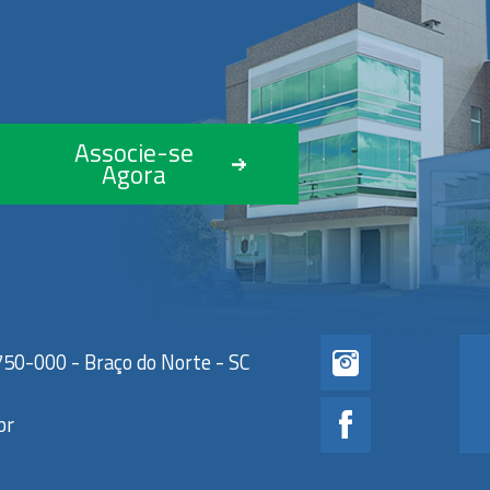
Associe-se
Agora
750-000 - Braço do Norte - SC
br