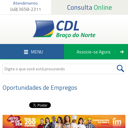
Atendimento:
Consulta
Online
(48) 3658-2311
Página Inicial
Institucional
Serviços
MENU
Associe-se Agora
Associados
Empregos
Notícias
Oportunidades de Empregos
Fale Conosco
Associe-se Agora