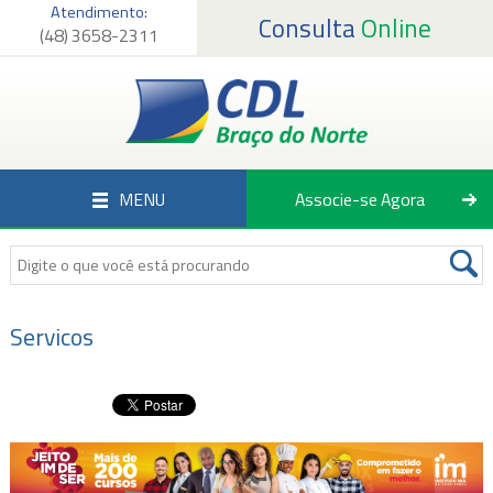
Atendimento:
Consulta
Online
(48) 3658-2311
Página Inicial
Institucional
Serviços
MENU
Associe-se Agora
Associados
Empregos
Notícias
Servicos
Fale Conosco
Associe-se Agora