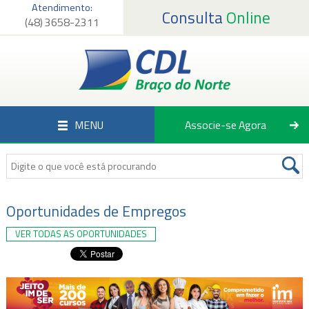
Atendimento:
Consulta
Online
(48) 3658-2311
Página Inicial
Institucional
Serviços
MENU
Associe-se Agora
Associados
Empregos
Notícias
Oportunidades de Empregos
VER TODAS AS OPORTUNIDADES
Fale Conosco
Associe-se Agora