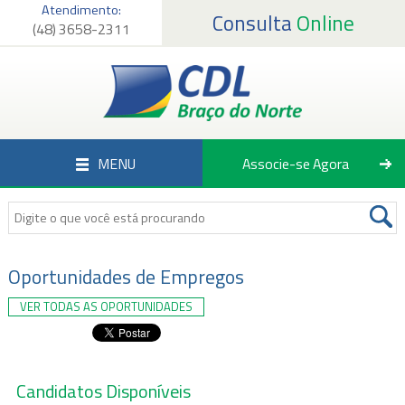
Atendimento:
Consulta
Online
(48) 3658-2311
Página Inicial
Institucional
Serviços
MENU
Associe-se Agora
Associados
Empregos
Notícias
Oportunidades de Empregos
VER TODAS AS OPORTUNIDADES
Fale Conosco
Candidatos Disponíveis
Associe-se Agora